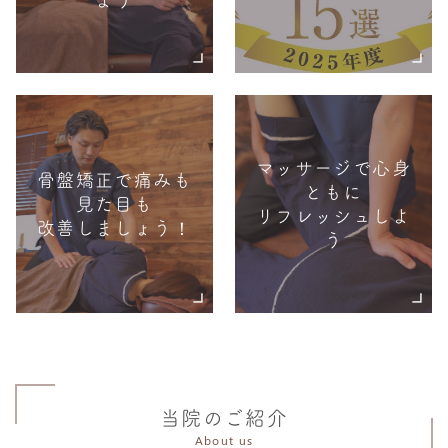
よう
マッサージで心身
骨盤矯正で痛みも
ともに
見た目も
リフレッシュしよ
改善しましょう！
う
当院のご紹介
About us