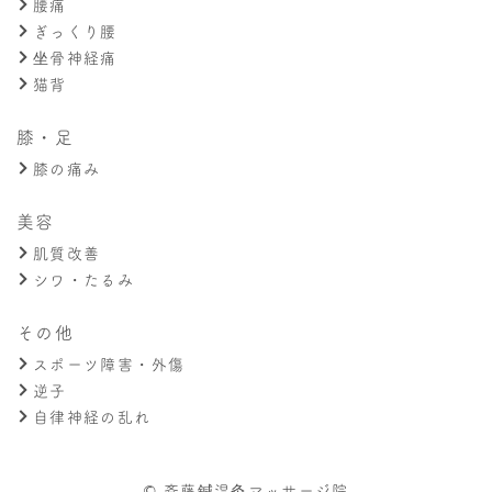
腰痛
ぎっくり腰
坐骨神経痛
猫背
膝・足
膝の痛み
美容
肌質改善
シワ・たるみ
その他
スポーツ障害・外傷
逆子
自律神経の乱れ
© 斉藤鍼温灸マッサージ院