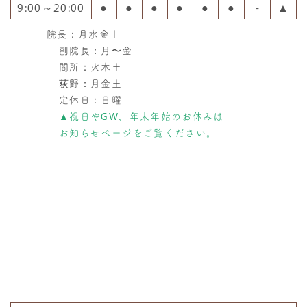
9:00～20:00
●
●
●
●
●
●
-
▲
院長：月水金土
副院長：月〜金
間所：火木土
荻野：月金土
定休日：日曜
▲祝日やGW、年末年始のお休みは
お知らせページをご覧ください。