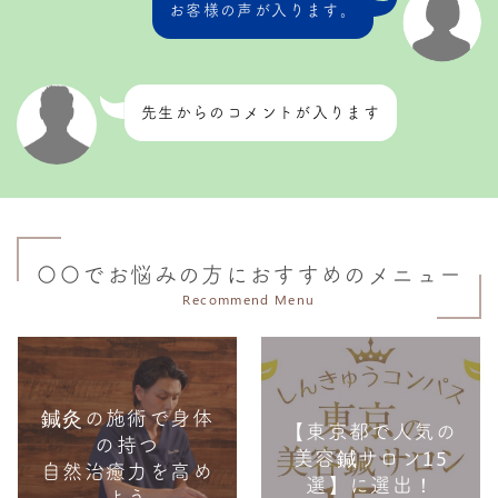
お客様の声が入ります。
先生からのコメントが入ります
〇〇でお悩みの方におすすめのメニュー
Recommend Menu
鍼灸の施術で身体
【東京都で人気の
の持つ
美容鍼サロン15
自然治癒力を高め
選】に選出！