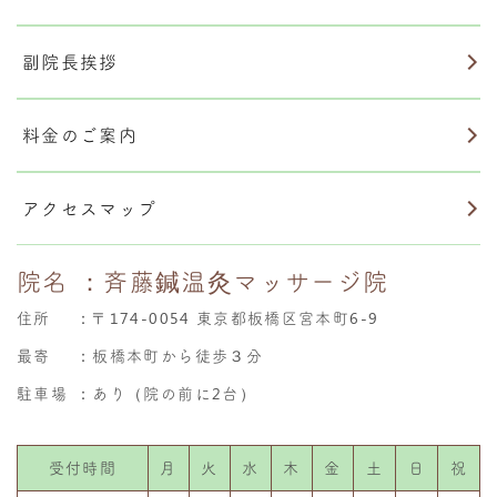
副院長挨拶
料金のご案内
アクセスマップ
院名
：斉藤鍼温灸マッサージ院
住所
：
〒174-0054 東京都板橋区宮本町6-9
最寄
：板橋本町から徒歩３分
駐車場
：あり（院の前に2台）
受付時間
月
火
水
木
金
土
日
祝