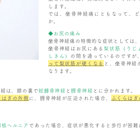
します。
では、坐骨神経痛にともなって、
か。
◆お尻の痛み
坐骨神経痛の特徴的な症状としては
坐骨神経はお尻にある
梨状筋（りじ
しきん）
の間を通っているのですが
って梨状筋が硬くなる
と、坐骨神経
なります。
神経は、膝の裏で
総腓骨神経
と
脛骨神経
とに分かれます。
らはぎの外側
に、脛骨神経が圧迫された場合、
ふくらはぎ
間板ヘルニア
であった場合、症状が悪化すると歩行が困難