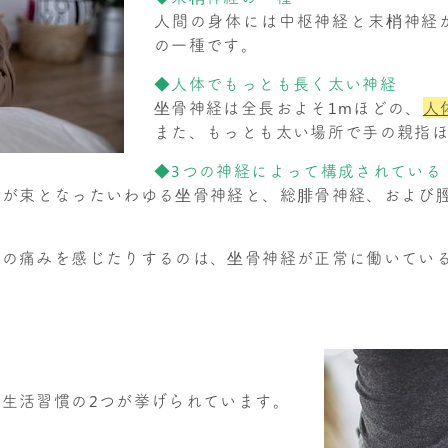
人間の身体には中枢神経と末梢神経
の一種です。
◆人体でもっとも長く太い神経
坐骨神経は全長およそ1mほどの、
人
また、もっとも太い場所で手の親指
◆3つの神経によって構成されている
が束となったいわゆる坐骨神経と、総腓骨神経、および
肢の痛みを感じたりするのは、坐骨神経が正常に働いてい
生活習慣の2つが挙げられています。
気