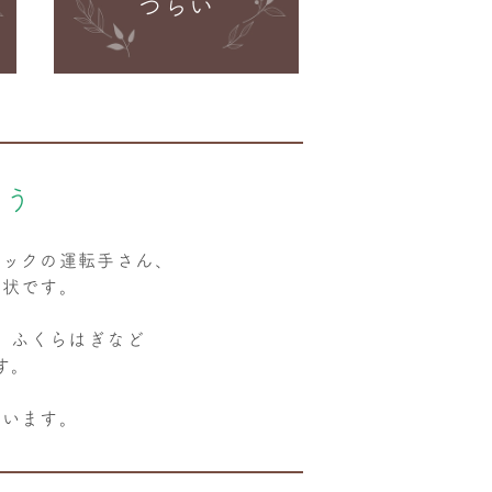
つらい
よう
ラックの運転手さん、
症状です。
、ふくらはぎなど
す。
ています。