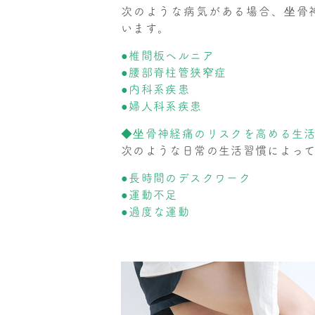
次のような病気がある場合、坐骨
います。
●椎間板ヘルニア
●腰部脊柱管狭窄症
●内科系疾患
●婦人科系疾患
◆坐骨神経痛のリスクを高める生
次のような日常の生活習慣によっ
●長時間のデスクワーク
●運動不足
●過度な運動