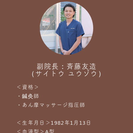
副院長：斉藤友造
（サイトウ ユウゾウ）
＜資格＞
・鍼灸師
・あん摩マッサージ指圧師
＜生年月日＞1982年1月13日
＜血液型＞A型