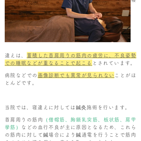
違えは、
蓄積した首肩周りの筋肉の疲労に、不良姿勢
での睡眠などが重なることで起こる
とされています。
病院などでの
画像診断でも異常が見られない
ことがほ
とんどです。
当院では、寝違えに対しては鍼灸施術を行います。
首肩周りの筋肉
（僧帽筋、胸鎖乳突筋、板状筋、肩甲
挙筋）
などの血行不良が主に原因となるため、これら
の筋肉に対して鍼場合により鍼通電を行うことで筋肉