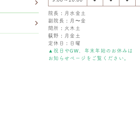
院長：月水金土
副院長：月〜金
間所：火木土
荻野：月金土
定休日：日曜
▲祝日やGW、年末年始のお休みは
お知らせページをご覧ください。