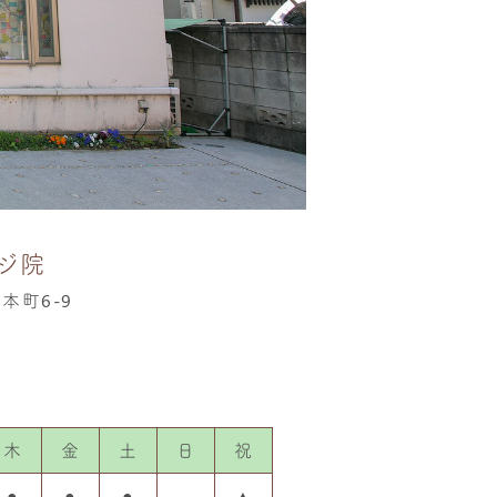
ジ院
宮本町6-9
木
金
土
日
祝
●
●
●
-
▲