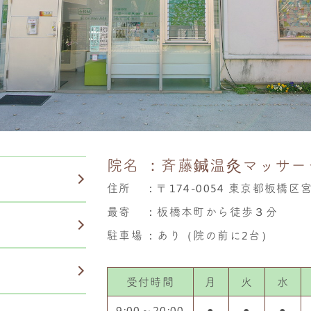
院名
：斉藤鍼温灸マッサー
住所
：
〒174-0054 東京都板橋区
最寄
：板橋本町から徒歩３分
駐車場
：あり（院の前に2台）
受付時間
月
火
水
9:00～20:00
●
●
●