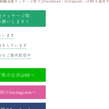
藤鍼温灸マッサージ院ではFacebook・Instagram・LINEを運用
灸マッサージ院
お願いします！
ています
内をしています
日のご案内配信中
院の公式LINEへ
Instagramへ